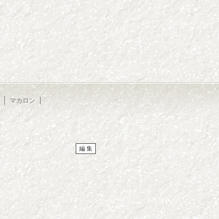
マカロン
編 集